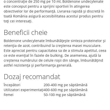
o concentrație de 250 mg pe 10 ml, Boldenone undecylenate
este conceput pentru a sprijini sportivii în atingerea
obiectivelor lor de performanță. Livrarea rapidă și discretă în
toată România asigură accesibilitatea acestui produs pentru
toți cei interesați.
Beneficii cheie
Boldenone undecylenate îmbunătățește sinteza proteinelor și
retenția de azot, contribuind la creșterea masei musculare.
Este apreciat pentru capacitatea sa de a stimula apetitul, ceea
ce este esențial în fazele de bulking. De asemenea, ajută la
creșterea numărului de celule roșii din sânge, îmbunătățind
astfel rezistența și performanța generală.
Dozaj recomandat
Începători
200-400 mg pe săptămână
Utilizatori experimentați
400-600 mg pe săptămână
Femei
50-100 mg pe săptămână