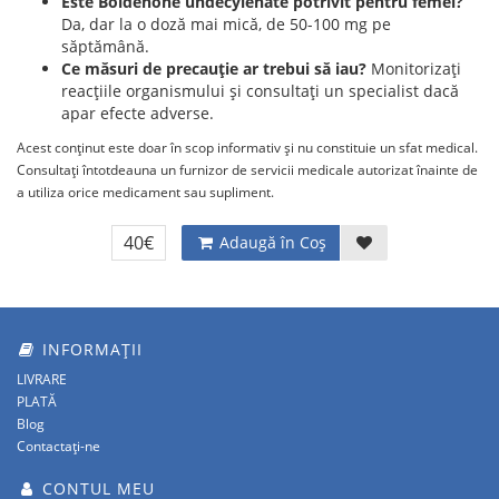
Este Boldenone undecylenate potrivit pentru femei?
Da, dar la o doză mai mică, de 50-100 mg pe
săptămână.
Ce măsuri de precauție ar trebui să iau?
Monitorizați
reacțiile organismului și consultați un specialist dacă
apar efecte adverse.
Acest conținut este doar în scop informativ și nu constituie un sfat medical.
Consultați întotdeauna un furnizor de servicii medicale autorizat înainte de
a utiliza orice medicament sau supliment.
40€
Adaugă în Coş
INFORMAȚII
LIVRARE
PLATĂ
Blog
Contactați-ne
CONTUL MEU