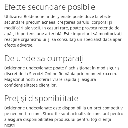
Efecte secundare posibile
Utilizarea Boldenone undecylenate poate duce la efecte
secundare precum acneea, creșterea părului corporal și
modificări ale vocii. În cazuri rare, poate provoca retenție de
apă și hipertensiune arterială. Este important să monitorizați
reacțiile organismului și să consultați un specialist dacă apar
efecte adverse.
De unde să cumpărați
Boldenone undecylenate poate fi achiziționat în mod sigur și
discret de la Steroizi Online România prin neomed-ro.com.
Magazinul nostru oferă livrare rapidă și asigură
confidențialitatea clienților.
Preț și disponibilitate
Boldenone undecylenate este disponibil la un preț competitiv
pe neomed-ro.com. Stocurile sunt actualizate constant pentru
a asigura disponibilitatea produsului pentru toți clienții
noștri.