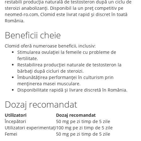
restabili producția naturală de testosteron după un ciclu de
steroizi anabolizanți. Disponibil la un preț competitiv pe
neomed-ro.com, Clomid este livrat rapid și discret în toată
România.
Beneficii cheie
Clomid oferă numeroase beneficii, inclusiv:
Stimularea ovulației la femeile cu probleme de
fertilitate.
Restabilirea producției naturale de testosteron la
bărbați după cicluri de steroizi.
Îmbunătățirea performanței în culturism prin
menținerea masei musculare.
Disponibilitate rapidă și livrare discretă în România.
Dozaj recomandat
Utilizatori
Dozaj recomandat
Începători
50 mg pe zi timp de 5 zile
Utilizatori experimentați
100 mg pe zi timp de 5 zile
Femei
50 mg pe zi timp de 5 zile