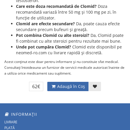
testosteron.
Care este doza recomandată de Clomid?
Doza
recomandată variază între 50 mg și 100 mg pe zi, în
funcție de utilizator.
Clomid are efecte secundare?
Da, poate cauza efecte
secundare precum bufeuri și greață.
Pot combina Clomid cu alte steroizi?
Da, Clomid poate
fi combinat cu alte steroizi pentru rezultate mai bune.
Unde pot cumpăra Clomid?
Clomid este disponibil pe
neomed-ro.com cu livrare rapidă și discretă.
Acest conținut este doar pentru informare și nu constituie sfat medical.
Consultați întotdeauna un furnizor de servicii medicale autorizat înainte de
a utiliza orice medicament sau supliment.
62€
Adaugă în Coş
INFORMAȚII
LIVRARE
PLATĂ