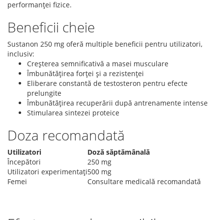
performanței fizice.
Beneficii cheie
Sustanon 250 mg oferă multiple beneficii pentru utilizatori,
inclusiv:
Creșterea semnificativă a masei musculare
Îmbunătățirea forței și a rezistenței
Eliberare constantă de testosteron pentru efecte
prelungite
Îmbunătățirea recuperării după antrenamente intense
Stimularea sintezei proteice
Doza recomandată
Utilizatori
Doză săptămânală
Începători
250 mg
Utilizatori experimentați
500 mg
Femei
Consultare medicală recomandată