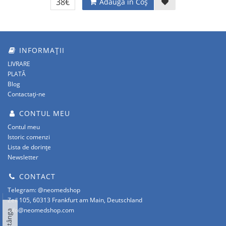
38€
Adaugă în Coş
INFORMAȚII
LIVRARE
PLATĂ
Blog
Contactați-ne
CONTUL MEU
Contul meu
Istoric comenzi
Lista de dorințe
Newsletter
CONTACT
Telegram: @neomedshop
Zeil 105, 60313 Frankfurt am Main, Deutschland
info@neomedshop.com