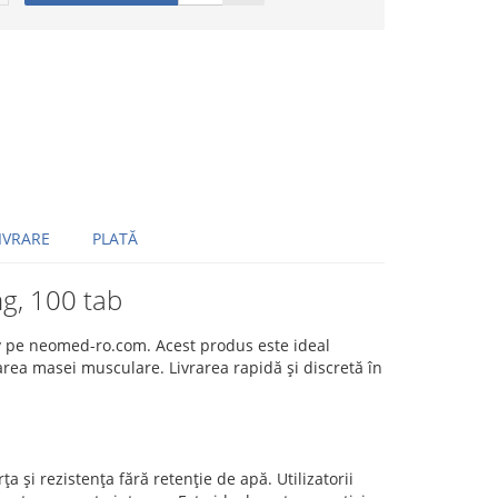
IVRARE
PLATĂ
g, 100 tab
tiv pe neomed-ro.com. Acest produs este ideal
area masei musculare. Livrarea rapidă și discretă în
 și rezistența fără retenție de apă. Utilizatorii