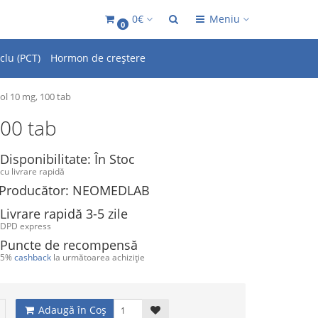
0€
Meniu
0
clu (PCT)
Hormon de creștere
ol 10 mg, 100 tab
100 tab
Disponibilitate: În Stoc
cu livrare rapidă
Producător: NEOMEDLAB
Livrare rapidă 3-5 zile
DPD express
Puncte de recompensă
5%
cashback
la următoarea achiziție
Adaugă în Coş