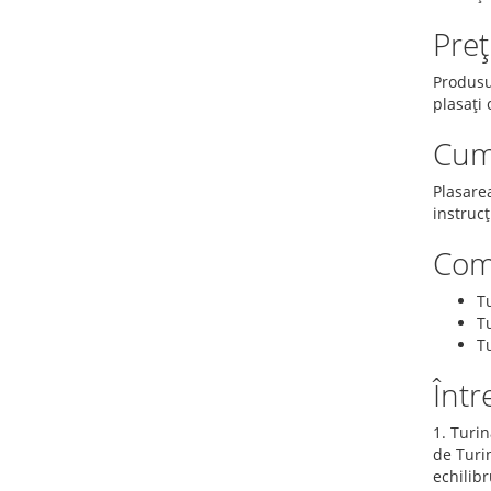
Preț
Produsu
plasați
Cum
Plasare
instrucț
Comb
Tu
T
Tu
Într
1. Turin
de Turin
echilib