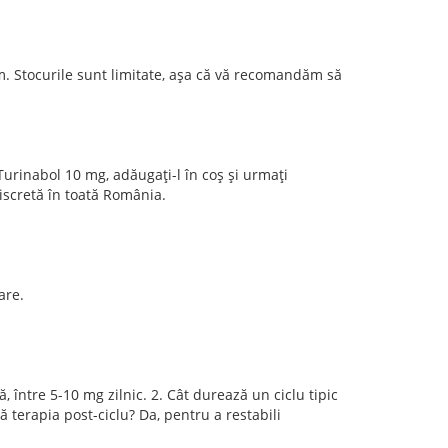
. Stocurile sunt limitate, așa că vă recomandăm să
rinabol 10 mg, adăugați-l în coș și urmați
discretă în toată România.
are.
, între 5-10 mg zilnic. 2. Cât durează un ciclu tipic
ă terapia post-ciclu? Da, pentru a restabili