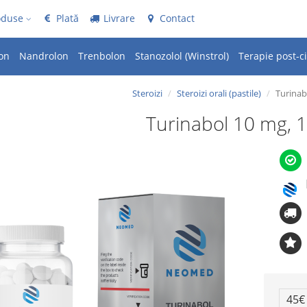
oduse
Plată
Livrare
Contact
on
Nandrolon
Trenbolon
Stanozolol (Winstrol)
Terapie post-ci
Steroizi
Steroizi orali​ (pastile)
Turinab
Turinabol 10 mg, 
45€