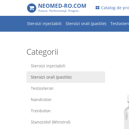
NEOMED-RO.COM
.
Catalog de pr
Putere. Performanţă. Progres.
Steroizi injectabili​
Steroizi orali​ (pastile)
Testoster
Categorii
Steroizi injectabili​
Steroizi orali​ (pastile)
Testosteron
Nandrolon
Trenbolon
Stanozolol (Winstrol)