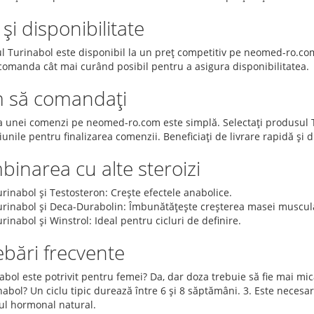
 și disponibilitate
l Turinabol este disponibil la un preț competitiv pe neomed-ro.com
 comanda cât mai curând posibil pentru a asigura disponibilitatea.
 să comandați
a unei comenzi pe neomed-ro.com este simplă. Selectați produsul Tu
iunile pentru finalizarea comenzii. Beneficiați de livrare rapidă și 
inarea cu alte steroizi
rinabol și Testosteron: Crește efectele anabolice.
urinabol și Deca-Durabolin: Îmbunătățește creșterea masei muscul
rinabol și Winstrol: Ideal pentru cicluri de definire.
ebări frecvente
abol este potrivit pentru femei? Da, dar doza trebuie să fie mai mică
abol? Un ciclu tipic durează între 6 și 8 săptămâni. 3. Este necesar
rul hormonal natural.