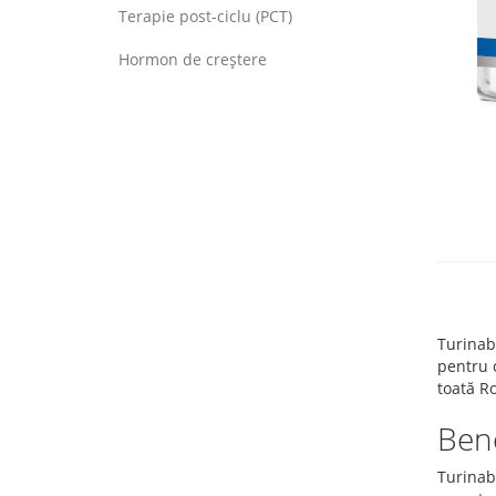
Terapie post-ciclu (PCT)
Hormon de creștere
Turinab
pentru c
toată Ro
Bene
Turinabo