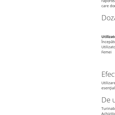
raporte
care do
Doz
Utilizat
Începăt
Utilizat
Femei
Efec
Utilizar
esențial
De 
Turinab
Achiziți