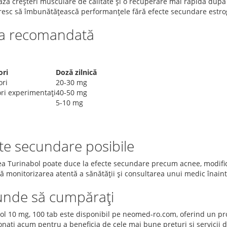
ază creșteri musculare de calitate și o recuperare mai rapidă după
resc să îmbunătățească performanțele fără efecte secundare estro
a recomandată
ori
Doză zilnică
ori
20-30 mg
ori experimentați
40-50 mg
5-10 mg
te secundare posibile
ea Turinabol poate duce la efecte secundare precum acnee, modificări
ă monitorizarea atentă a sănătății și consultarea unui medic înaint
unde să cumpărați
ol 10 mg, 100 tab este disponibil pe neomed-ro.com, oferind un pr
onați acum pentru a beneficia de cele mai bune prețuri și servicii d