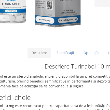
Descriere
Specificaţii
Opinii (0)
L
Descriere Turinabol 10 m
ol este un steroid anabolic eficient, disponibil la un preț competi
ulturism, oferind beneficii semnificative în performanță și dezvolt
mânia face ca achiziția să fie convenabilă și sigură.
ficii cheie
l 10 mg este recunoscut pentru capacitatea sa de a îmbunătăți forța