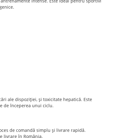
 antrenamente intense. Este ideal pentru sportivi
genice.
 ale dispoziției, și toxicitate hepatică. Este
e de începerea unui ciclu.
oces de comandă simplu și livrare rapidă.
e livrare în România.